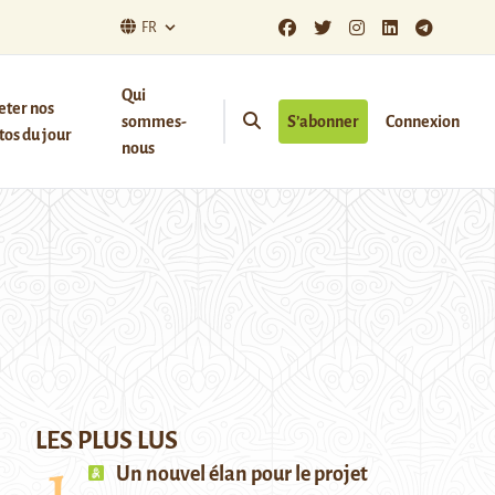
FR
Qui
eter nos
sommes-
S’abonner
Connexion
os du jour
nous
LES PLUS LUS
Un nouvel élan pour le projet