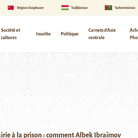
Région Ouïghoure
Tadjikistan
Turkménistan
Société et
Carnets d’Asie
Ach
Insolite
Politique
cultures
centrale
Phot
irie à la prison : comment Albek Ibraïmov