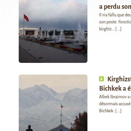
a perdu so
Il n'a fallu que 
son poste. Foncti
kirghiz…
[...]
Kirghizs
Bichkek a é
Albek Ibraïmov a é
désormais accusé 
Bichkek.
[...]