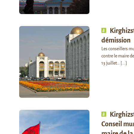
Kirghizs
démission
Les conseillers m
contre le maire de
13 juillet…
[...]
Kirghizs
Conseil mun
maire de la