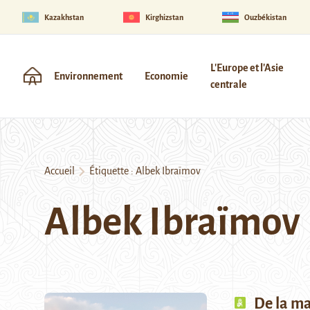
Kazakhstan
Kirghizstan
Ouzbékistan
L'Europe et l'Asie
Environnement
Economie
centrale
Accueil
Étiquette :
Albek Ibraïmov
Albek Ibraïmov
De la ma