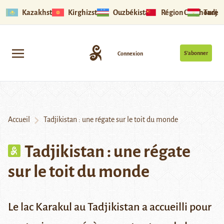
Kazakhstan
Kirghizstan
Ouzbékistan
Région Ouïghoure
Tadjik
S’abonner
Connexion
Accueil
Tadjikistan : une régate sur le toit du monde
Tadjikistan : une régate
sur le toit du monde
Le lac Karakul au Tadjikistan a accueilli pour