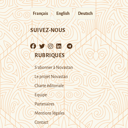
Français
English
Deutsch
SUIVEZ-NOUS
RUBRIQUES
S’abonner à Novastan
Le projet Novastan
Charte éditoriale
Equipe
Partenaires
Mentions légales
Contact