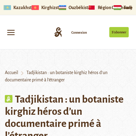
Kazakhstan
Kirghizstan
Ouzbékistan
Région Ouïghoure
Tadjik
S’abonner
Connexion
Accueil
Tadjikistan : un botaniste kirghiz héros d’un
documentaire primé à l’étranger
Tadjikistan : un botaniste
kirghiz héros d’un
documentaire primé à
l’étranger