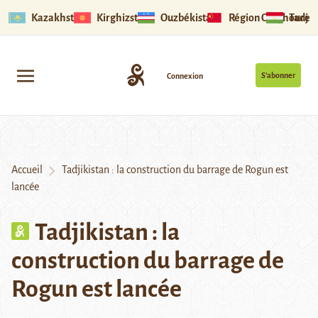
Kazakhstan
Kirghizstan
Ouzbékistan
Région Ouïghoure
Tadjik
S’abonner
Connexion
Accueil
Tadjikistan : la construction du barrage de Rogun est
lancée
Tadjikistan : la
construction du barrage de
Rogun est lancée