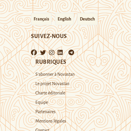
Français
English
Deutsch
SUIVEZ-NOUS
RUBRIQUES
S’abonner à Novastan
Le projet Novastan
Charte éditoriale
Equipe
Partenaires
Mentions légales
Contact