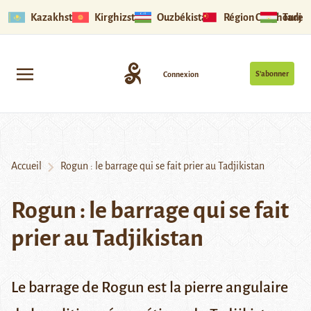
Kazakhstan
Kirghizstan
Ouzbékistan
Région Ouïghoure
Tadjik
S’abonner
Connexion
Accueil
Rogun : le barrage qui se fait prier au Tadjikistan
Rogun : le barrage qui se fait
prier au Tadjikistan
Le barrage de Rogun est la pierre angulaire