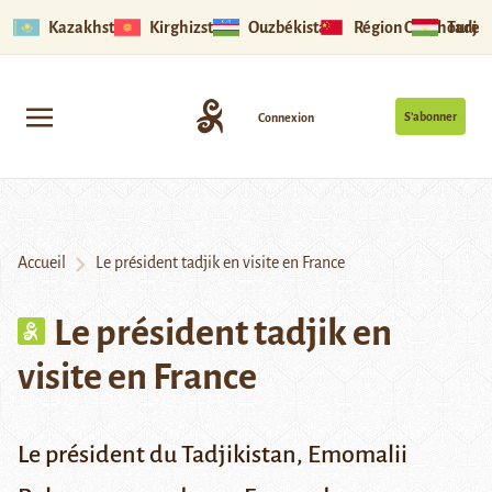
Kazakhstan
Kirghizstan
Ouzbékistan
Région Ouïghoure
Tadjik
S’abonner
Connexion
Accueil
Le président tadjik en visite en France
Le président tadjik en
visite en France
Le président du Tadjikistan, Emomalii