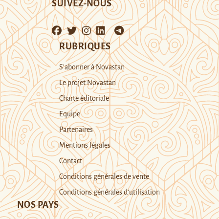
SUIVEZ-NOUS
RUBRIQUES
S’abonner à Novastan
Le projet Novastan
Charte éditoriale
Equipe
Partenaires
Mentions légales
Contact
Conditions générales de vente
Conditions générales d’utilisation
NOS PAYS