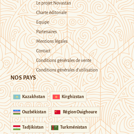
Le projet Novastan
Charte éditoriale
Equipe
Partenaires
Mentions légales
Contact
Conditions générales de vente
Conditions générales d’utilisation
NOS PAYS
Kazakhstan
Kirghizstan
Ouzbékistan
Région Ouïghoure
Tadjikistan
Turkménistan