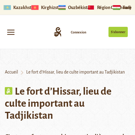
Kazakhstan
Kirghizstan
Ouzbékistan
Région Ouïghoure
Tadjik
S’abonner
Connexion
Accueil
Le fort d’Hissar, lieu de culte important au Tadjikistan
Le fort d’Hissar, lieu de
culte important au
Tadjikistan