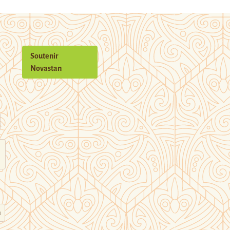
Soutenir
Novastan
n