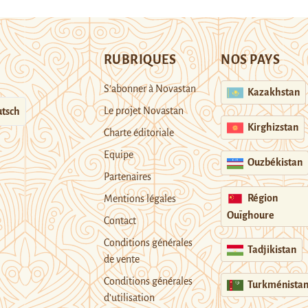
RUBRIQUES
NOS PAYS
S’abonner à Novastan
Kazakhstan
Le projet Novastan
tsch
Kirghizstan
Charte éditoriale
Equipe
Ouzbékistan
Partenaires
Région
Mentions légales
Ouïghoure
Contact
Conditions générales
Tadjikistan
de vente
Conditions générales
Turkménista
d’utilisation