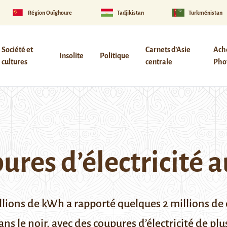
Région Ouïghoure
Tadjikistan
Turkménistan
Société et
Carnets d’Asie
Ach
Insolite
Politique
cultures
centrale
Phot
ures d’électricité 
millions de kWh a rapporté quelques
2 millions de 
ns le noir, avec des coupures d’électricité de pl