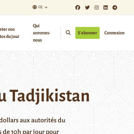
FR
Qui
eter nos
sommes-
S’abonner
Connexion
os du jour
nous
au Tadjikistan
dollars
aux autorités du
us de
10h par jour
pour