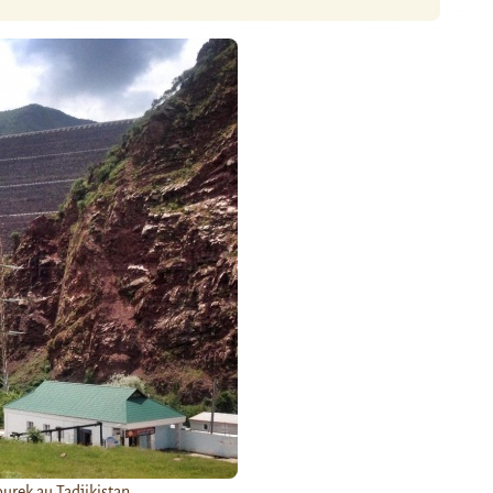
urek au Tadjikistan