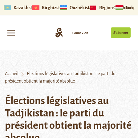
Kazakhstan
Kirghizstan
Ouzbékistan
Région Ouïghoure
Tadjik
S’abonner
Connexion
Accueil
Élections législatives au Tadjikistan : le parti du
président obtient la majorité absolue
Élections législatives au
Tadjikistan : le parti du
président obtient la majorité
absolue