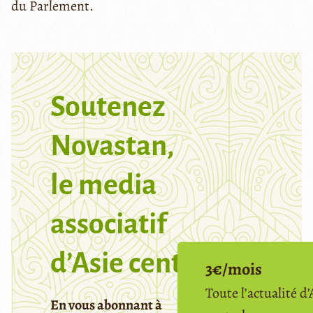
du Parlement.
Soutenez
Novastan,
le media
associatif
d’Asie centrale
3€/mois
Toute l’actualité d’
En vous abonnant à