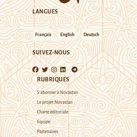
LANGUES
Français
English
Deutsch
SUIVEZ-NOUS
RUBRIQUES
S’abonner à Novastan
Le projet Novastan
Charte éditoriale
Equipe
Partenaires