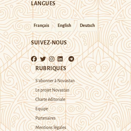
LANGUES
Français
English
Deutsch
SUIVEZ-NOUS
RUBRIQUES
S’abonner à Novastan
Le projet Novastan
Charte éditoriale
Equipe
Partenaires
Mentions légales