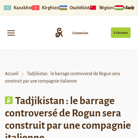
Kazakhstan
Kirghizstan
Ouzbékistan
Région Ouïghoure
Tadjik
S’abonner
Connexion
Accueil
Tadjikistan : le barrage controversé de Rogun sera
construit par une compagnie italienne
Tadjikistan : le barrage
controversé de Rogun sera
construit par une compagnie
italienne