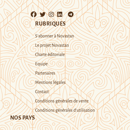
RUBRIQUES
S’abonner à Novastan
Le projet Novastan
Charte éditoriale
Equipe
Partenaires
Mentions légales
Contact
Conditions générales de vente
Conditions générales d’utilisation
NOS PAYS