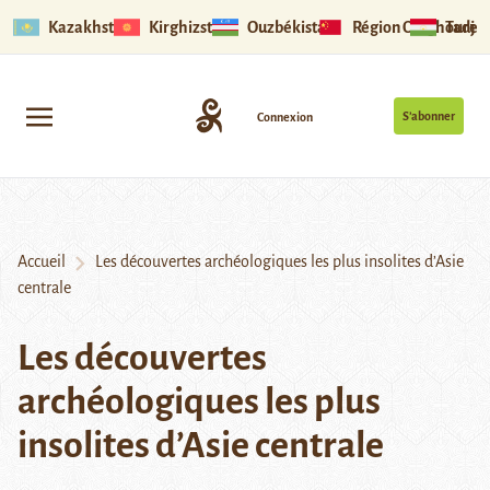
Kazakhstan
Kirghizstan
Ouzbékistan
Région Ouïghoure
Tadjik
S’abonner
Connexion
Accueil
Les découvertes archéologiques les plus insolites d’Asie
centrale
Les découvertes
archéologiques les plus
insolites d’Asie centrale