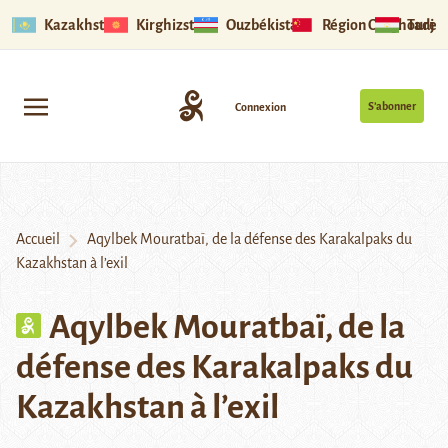
Kazakhstan
Kirghizstan
Ouzbékistan
Région Ouïghoure
Tadjik
S’abonner
Connexion
Accueil
Aqylbek Mouratbaï, de la défense des Karakalpaks du
Kazakhstan à l’exil
Aqylbek Mouratbaï, de la
défense des Karakalpaks du
Kazakhstan à l’exil