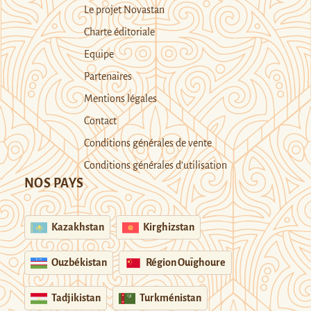
Le projet Novastan
Charte éditoriale
Equipe
Partenaires
Mentions légales
Contact
Conditions générales de vente
Conditions générales d’utilisation
NOS PAYS
Kazakhstan
Kirghizstan
Ouzbékistan
Région Ouïghoure
Tadjikistan
Turkménistan