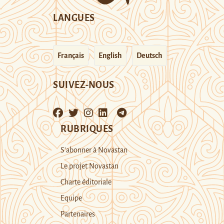
LANGUES
Français
English
Deutsch
SUIVEZ-NOUS
RUBRIQUES
S’abonner à Novastan
Le projet Novastan
Charte éditoriale
Equipe
Partenaires