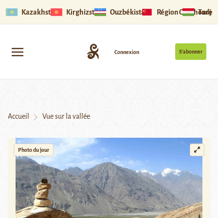
Kazakhstan
Kirghizstan
Ouzbékistan
Région Ouïghoure
Tadjik
S’abonner
Connexion
Accueil
Vue sur la vallée
Photo du jour