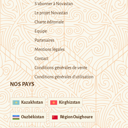
S’abonner à Novastan
Le projet Novastan
Charte éditoriale
Equipe
Partenaires
Mentions légales
Contact
Conditions générales de vente
Conditions générales d’utilisation
NOS PAYS
Kazakhstan
Kirghizstan
Ouzbékistan
Région Ouïghoure