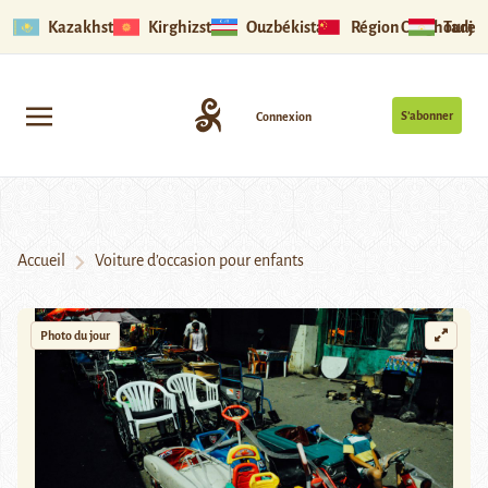
Kazakhstan
Kirghizstan
Ouzbékistan
Région Ouïghoure
Tadjik
S’abonner
Connexion
Accueil
Voiture d’occasion pour enfants
Photo du jour