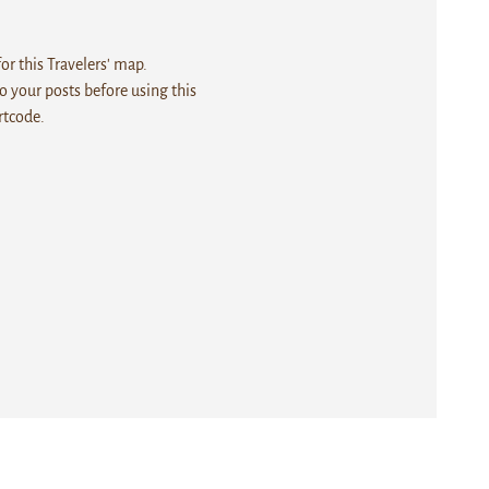
r this Travelers' map.
 your posts before using this
rtcode.