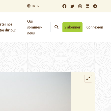
FR
Qui
eter nos
sommes-
S’abonner
Connexion
os du jour
nous