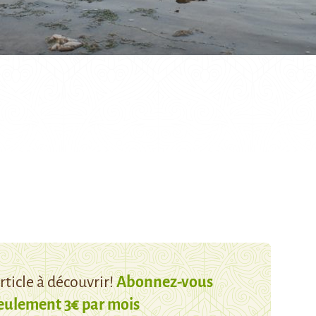
ticle à découvrir!
Abonnez-vous
eulement 3€ par mois