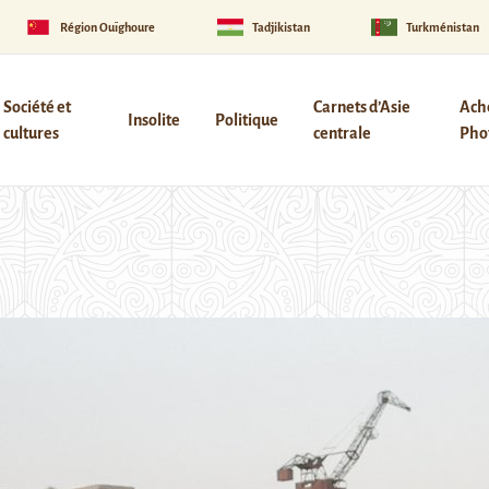
Région Ouïghoure
Tadjikistan
Turkménistan
Société et
Carnets d’Asie
Ach
Insolite
Politique
cultures
centrale
Phot