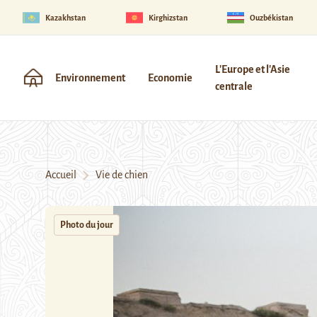
Kazakhstan
Kirghizstan
Ouzbékistan
L'Europe et l'Asie
Environnement
Economie
centrale
Accueil
Vie de chien
Photo du jour