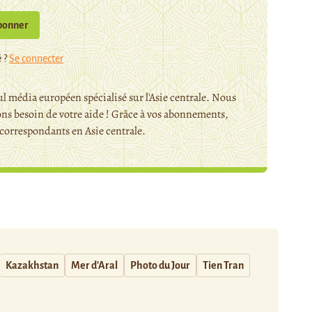
bonner
 ?
Se connecter
l média européen spécialisé sur l'Asie centrale. Nous
ns besoin de votre aide ! Grâce à vos abonnements,
orrespondants en Asie centrale.
Kazakhstan
Mer d'Aral
Photo du Jour
Tien Tran