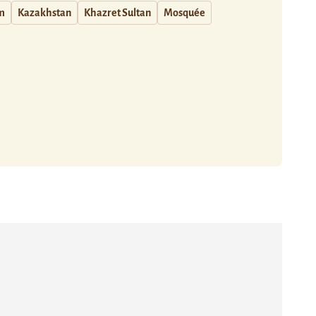
m
Kazakhstan
Khazret Sultan
Mosquée