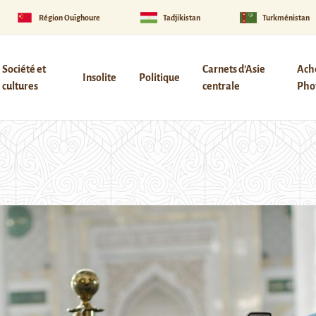
Région Ouïghoure
Tadjikistan
Turkménistan
Société et
Carnets d’Asie
Ach
Insolite
Politique
cultures
centrale
Phot