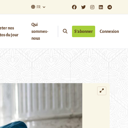
FR
Qui
eter nos
sommes-
S’abonner
Connexion
os du jour
nous