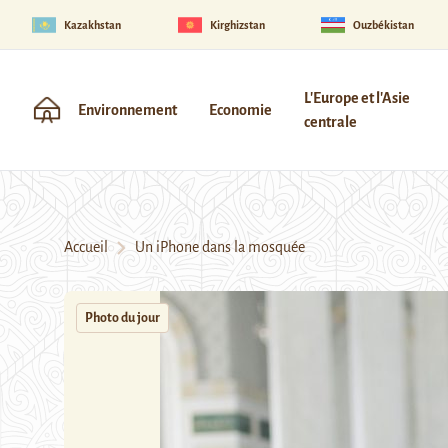
Kazakhstan
Kirghizstan
Ouzbékistan
L'Europe et l'Asie
Environnement
Economie
centrale
Accueil
Un iPhone dans la mosquée
Photo du jour