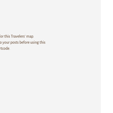
r this Travelers' map.
 your posts before using this
rtcode.