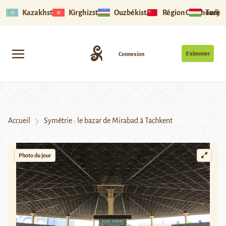
Kazakhstan
Kirghizstan
Ouzbékistan
Région Ouïghoure
Tadjik
S’abonner
Connexion
Accueil
Symétrie : le bazar de Mirabad à Tachkent
Photo du jour