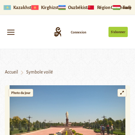
Kazakhstan
Kirghizstan
Ouzbékistan
Région Ouïghoure
Tadjik
S’abonner
Connexion
Accueil
Symbole voilé
Photo du jour