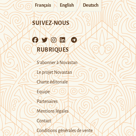
Français
English
Deutsch
SUIVEZ-NOUS
RUBRIQUES
S’abonner à Novastan
Le projet Novastan
Charte éditoriale
Equipe
Partenaires
Mentions légales
Contact
Conditions générales de vente