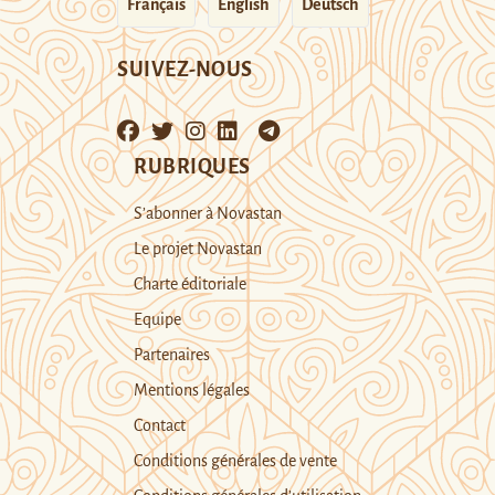
Français
English
Deutsch
SUIVEZ-NOUS
RUBRIQUES
S’abonner à Novastan
Le projet Novastan
Charte éditoriale
Equipe
Partenaires
Mentions légales
Contact
Conditions générales de vente