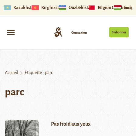
Kazakhstan
Kirghizstan
Ouzbékistan
Région Ouïghoure
Tadjik
S’abonner
Connexion
Accueil
Étiquette :
parc
parc
Pas froid aux yeux