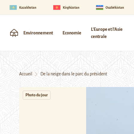
Kazakhstan
Kirghizstan
Ouzbékistan
L'Europe et l'Asie
Environnement
Economie
centrale
Accueil
De la neige dans le parc du président
Photo du jour