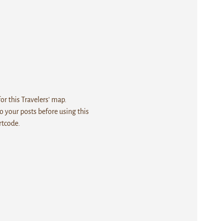
r this Travelers' map.
 your posts before using this
rtcode.