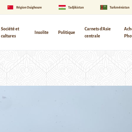
Région Ouïghoure
Tadjikistan
Turkménistan
Société et
Carnets d’Asie
Ach
Insolite
Politique
cultures
centrale
Phot