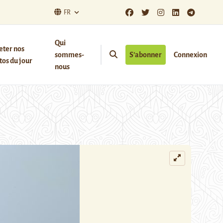
FR
Qui
eter nos
sommes-
S’abonner
Connexion
os du jour
nous