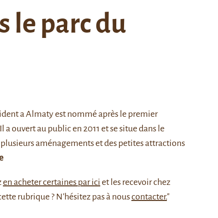
s le parc du
ident a
Almaty
est nommé après le premier
a ouvert au public en 2011 et se situe dans le
 a plusieurs aménagements et des petites attractions
e
z
en acheter certaines par ici
et les recevoir chez
cette rubrique ? N'hésitez pas à nous
contacter.
"