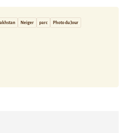
akhstan
Neiger
parc
Photo du Jour