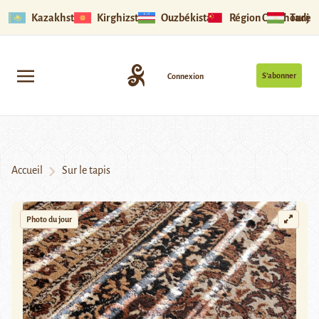
Kazakhstan
Kirghizstan
Ouzbékistan
Région Ouïghoure
Tadjik
S’abonner
Connexion
Accueil
Sur le tapis
Photo du jour