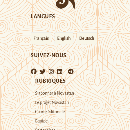
LANGUES
Français
English
Deutsch
SUIVEZ-NOUS
RUBRIQUES
S’abonner à Novastan
Le projet Novastan
Charte éditoriale
Equipe