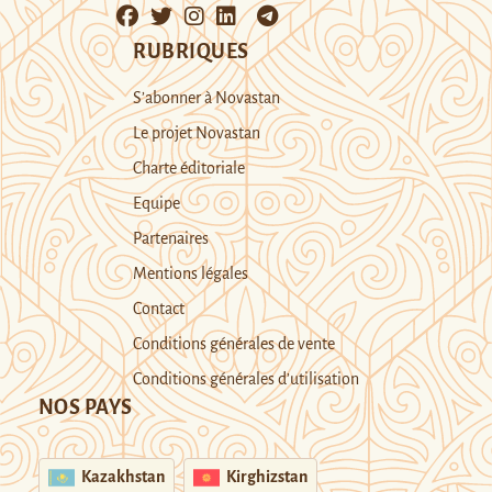
RUBRIQUES
S’abonner à Novastan
Le projet Novastan
Charte éditoriale
Equipe
Partenaires
Mentions légales
Contact
Conditions générales de vente
Conditions générales d’utilisation
NOS PAYS
Kazakhstan
Kirghizstan