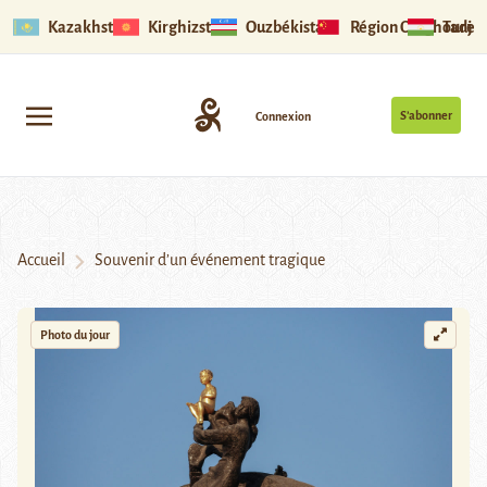
Kazakhstan
Kirghizstan
Ouzbékistan
Région Ouïghoure
Tadjik
S’abonner
Connexion
Accueil
Souvenir d’un événement tragique
Photo du jour