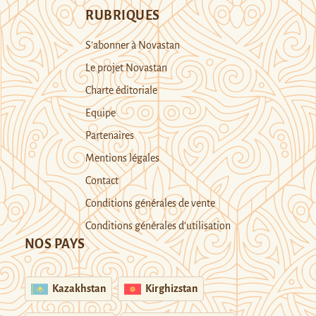
RUBRIQUES
S’abonner à Novastan
Le projet Novastan
Charte éditoriale
Equipe
Partenaires
Mentions légales
Contact
Conditions générales de vente
Conditions générales d’utilisation
NOS PAYS
Kazakhstan
Kirghizstan