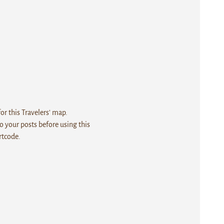
r this Travelers' map.
 your posts before using this
rtcode.