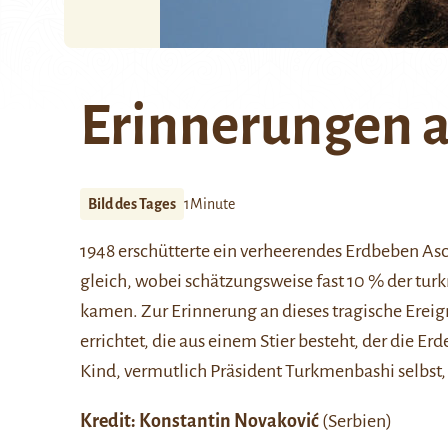
Erinnerungen a
Bild des Tages
1Minute
1948 erschütterte ein verheerendes Erdbeben A
gleich, wobei schätzungsweise fast 10 % der tu
kamen. Zur Erinnerung an dieses tragische Ereign
errichtet, die aus einem Stier besteht, der die Er
Kind, vermutlich Präsident Turkmenbashi selbst,
Kredit:
Konstantin Novaković
(Serbien)