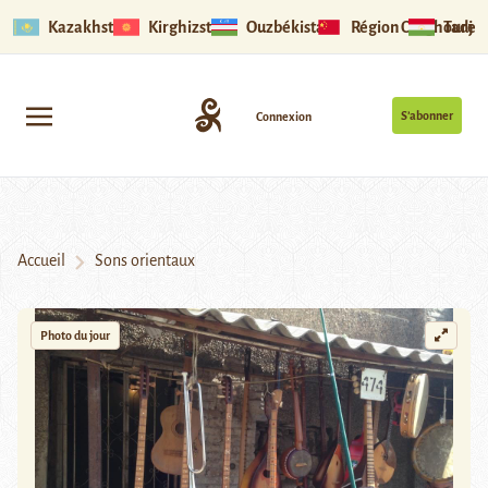
Kazakhstan
Kirghizstan
Ouzbékistan
Région Ouïghoure
Tadjik
S’abonner
Connexion
Accueil
Sons orientaux
Photo du jour