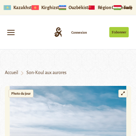
Kazakhstan
Kirghizstan
Ouzbékistan
Région Ouïghoure
Tadjik
S’abonner
Connexion
Accueil
Son-Koul aux aurores
Photo du jour