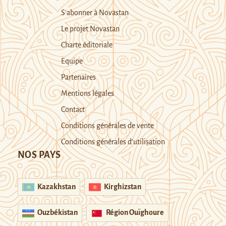
S’abonner à Novastan
Le projet Novastan
Charte éditoriale
Equipe
Partenaires
Mentions légales
Contact
Conditions générales de vente
Conditions générales d’utilisation
NOS PAYS
Kazakhstan
Kirghizstan
Ouzbékistan
Région Ouïghoure