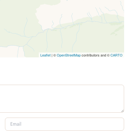
Leaflet
| ©
OpenStreetMap
contributors and ©
CARTO