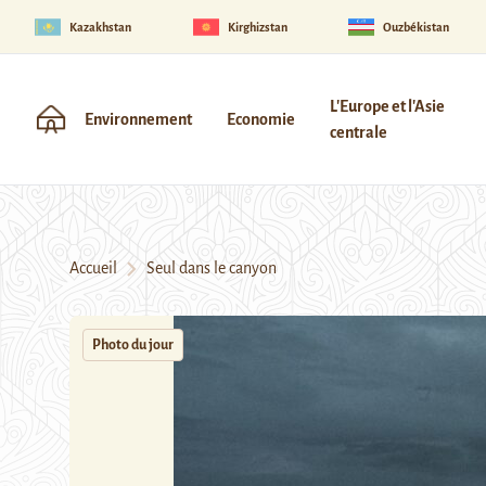
Kazakhstan
Kirghizstan
Ouzbékistan
L'Europe et l'Asie
Environnement
Economie
centrale
Accueil
Seul dans le canyon
Photo du jour