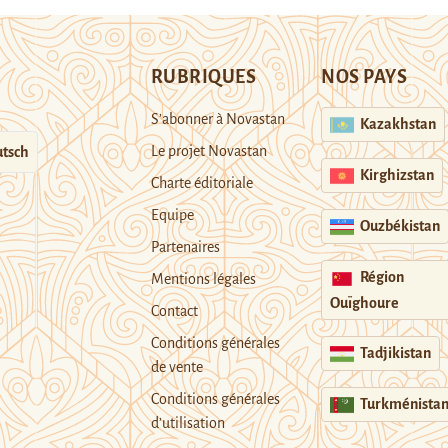
RUBRIQUES
NOS PAYS
S’abonner à Novastan
Kazakhstan
Le projet Novastan
tsch
Kirghizstan
Charte éditoriale
Equipe
Ouzbékistan
Partenaires
Région
Mentions légales
Ouïghoure
Contact
Conditions générales
Tadjikistan
de vente
Conditions générales
Turkménista
d’utilisation