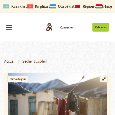
Kazakhstan
Kirghizstan
Ouzbékistan
Région Ouïghoure
Tadjik
S’abonner
Connexion
Accueil
Sécher au soleil
Photo du jour