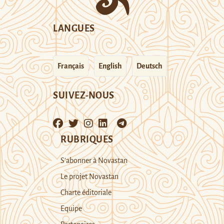
LANGUES
Français
English
Deutsch
SUIVEZ-NOUS
RUBRIQUES
S’abonner à Novastan
Le projet Novastan
Charte éditoriale
Equipe