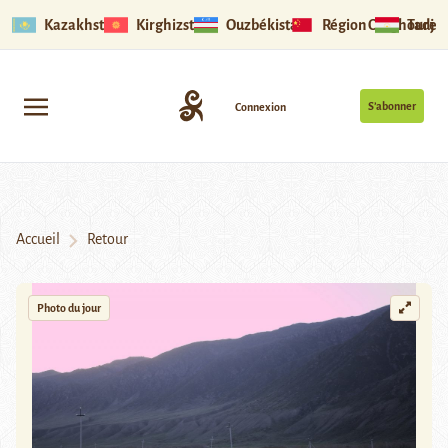
Kazakhstan
Kirghizstan
Ouzbékistan
Région Ouïghoure
Tadjik
S’abonner
Connexion
Accueil
Retour
Photo du jour