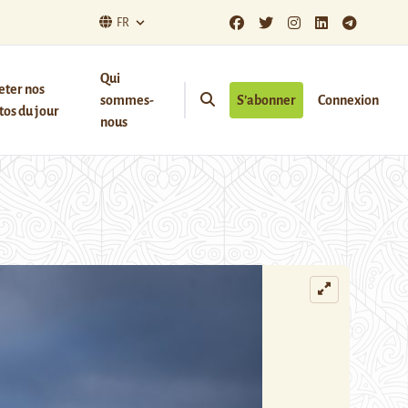
FR
Qui
eter nos
sommes-
S’abonner
Connexion
os du jour
nous