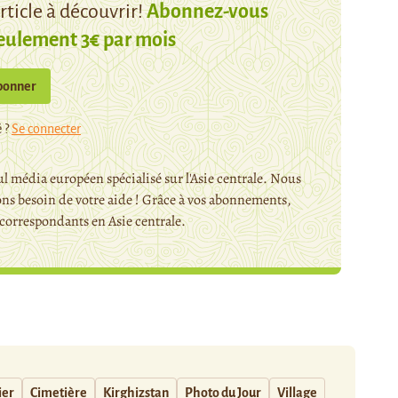
ticle à découvrir!
Abonnez-vous
eulement 3€ par mois
bonner
 ?
Se connecter
l média européen spécialisé sur l'Asie centrale. Nous
ns besoin de votre aide ! Grâce à vos abonnements,
orrespondants en Asie centrale.
ier
Cimetière
Kirghizstan
Photo du Jour
Village