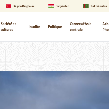
Région Ouïghoure
Tadjikistan
Turkménistan
Société et
Carnets d’Asie
Ach
Insolite
Politique
cultures
centrale
Phot