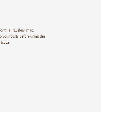
r this Travelers' map.
 your posts before using this
rtcode.