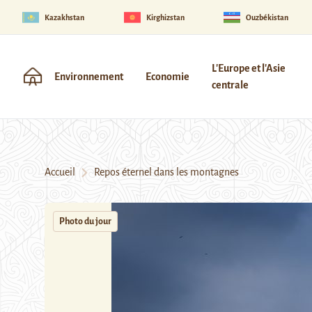
Kazakhstan
Kirghizstan
Ouzbékistan
L'Europe et l'Asie
Environnement
Economie
centrale
Accueil
Repos éternel dans les montagnes
Photo du jour