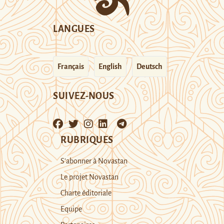
LANGUES
Français
English
Deutsch
SUIVEZ-NOUS
RUBRIQUES
S’abonner à Novastan
Le projet Novastan
Charte éditoriale
Equipe