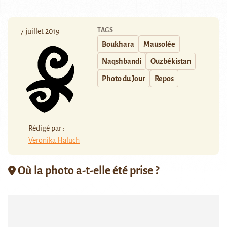
TAGS
7 juillet 2019
Boukhara
Mausolée
Naqshbandi
Ouzbékistan
Photo du Jour
Repos
Rédigé par :
Veronika Haluch
Où la photo a-t-elle été prise ?