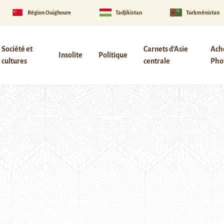
Région Ouïghoure
Tadjikistan
Turkménistan
Société et
Carnets d’Asie
Ach
Insolite
Politique
cultures
centrale
Phot