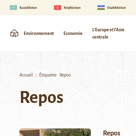
Kazakhstan
Kirghizstan
Ouzbékistan
L'Europe et l'Asie
Environnement
Economie
centrale
Accueil
Étiquette :
Repos
Repos
Repos