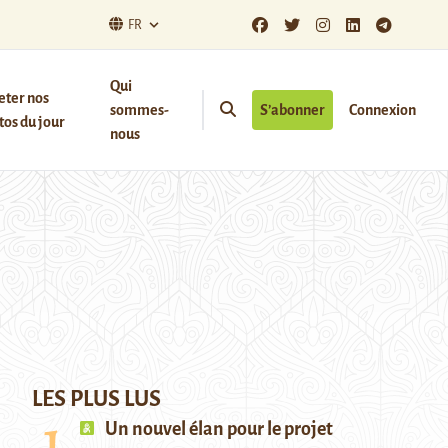
FR
Qui
eter nos
sommes-
S’abonner
Connexion
os du jour
nous
LES PLUS LUS
Un nouvel élan pour le projet