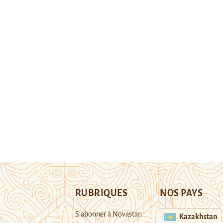
RUBRIQUES
NOS PAYS
S’abonner à Novastan
Kazakhstan