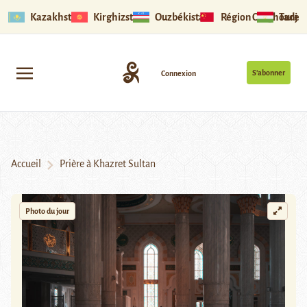
Kazakhstan
Kirghizstan
Ouzbékistan
Région Ouïghoure
Tadjik
S’abonner
Connexion
Accueil
Prière à Khazret Sultan
Photo du jour