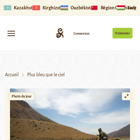
Kazakhstan
Kirghizstan
Ouzbékistan
Région Ouïghoure
Tadjik
S’abonner
Connexion
Accueil
Plus bleu que le ciel
Photo du jour