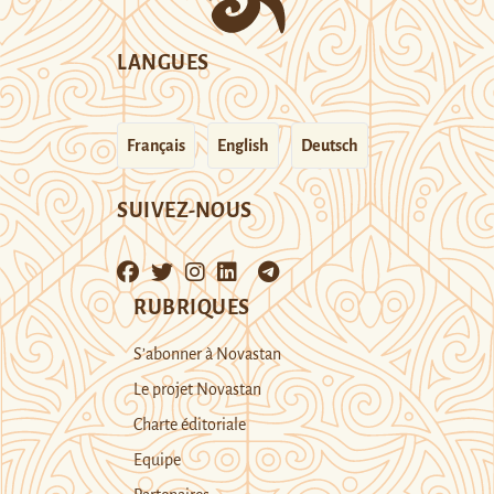
LANGUES
Français
English
Deutsch
SUIVEZ-NOUS
RUBRIQUES
S’abonner à Novastan
Le projet Novastan
Charte éditoriale
Equipe