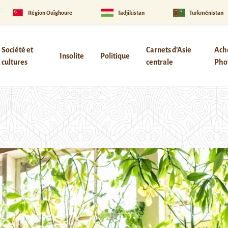
Région Ouïghoure
Tadjikistan
Turkménistan
Société et
Carnets d’Asie
Ach
Insolite
Politique
cultures
centrale
Phot