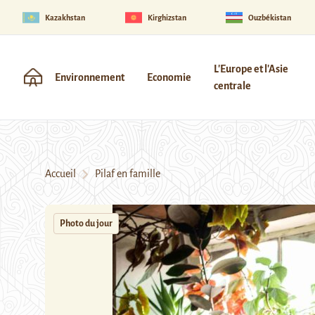
Kazakhstan
Kirghizstan
Ouzbékistan
L'Europe et l'Asie
Environnement
Economie
centrale
Accueil
Pilaf en famille
Photo du jour