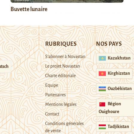
Buvette lunaire
RUBRIQUES
NOS PAYS
S’abonner à Novastan
Kazakhstan
Le projet Novastan
tsch
Kirghizstan
Charte éditoriale
Equipe
Ouzbékistan
Partenaires
Région
Mentions légales
Ouïghoure
Contact
Conditions générales
Tadjikistan
de vente