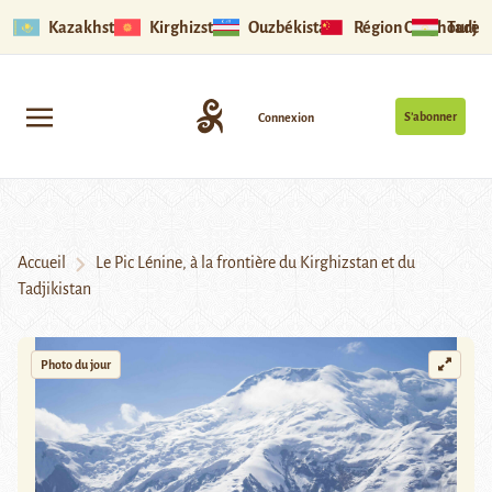
Kazakhstan
Kirghizstan
Ouzbékistan
Région Ouïghoure
Tadjik
S’abonner
Connexion
Accueil
Le Pic Lénine, à la frontière du Kirghizstan et du
Tadjikistan
Photo du jour