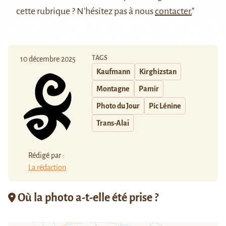
cette rubrique ? N'hésitez pas à nous
contacter.
"
TAGS
10 décembre 2025
Kaufmann
Kirghizstan
Montagne
Pamir
Photo du Jour
Pic Lénine
Trans-Alaï
Rédigé par :
La rédaction
Où la photo a-t-elle été prise ?