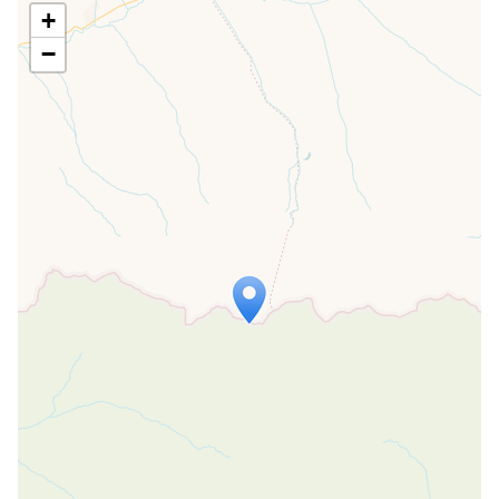
+
−
Travelers' Map is loading...
If you see this after your page is
loaded completely, leafletJS files are
missing.