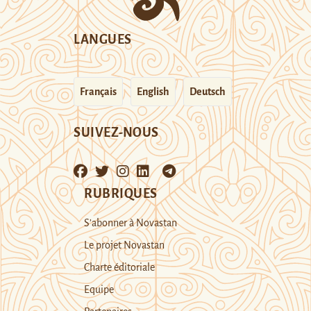
LANGUES
Français
English
Deutsch
SUIVEZ-NOUS
RUBRIQUES
S’abonner à Novastan
Le projet Novastan
Charte éditoriale
Equipe