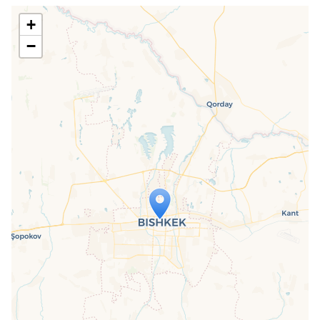
+
−
Travelers' Map is loading...
If you see this after your page is
loaded completely, leafletJS files are
missing.