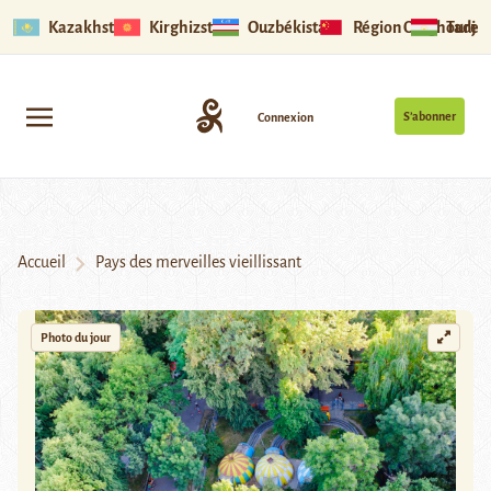
Kazakhstan
Kirghizstan
Ouzbékistan
Région Ouïghoure
Tadjik
S’abonner
Connexion
Accueil
Pays des merveilles vieillissant
Photo du jour