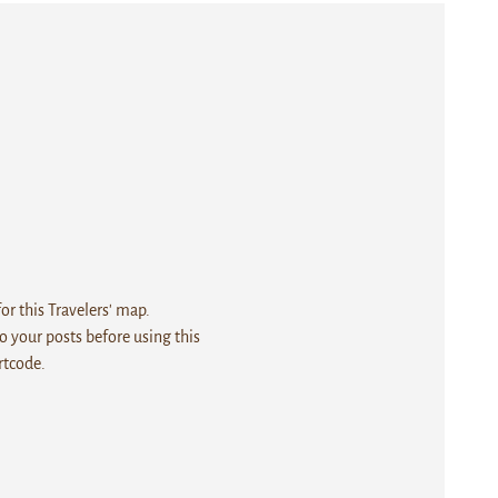
r this Travelers' map.
 your posts before using this
rtcode.