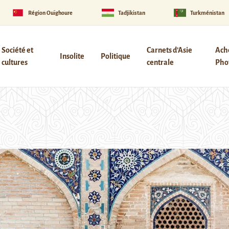
Région Ouïghoure
Tadjikistan
Turkménistan
Société et
Carnets d’Asie
Ach
Insolite
Politique
cultures
centrale
Phot