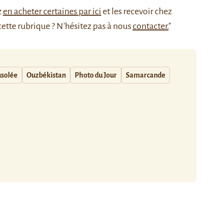
z
en acheter certaines par ici
et les recevoir chez
cette rubrique ? N'hésitez pas à nous
contacter.
"
solée
Ouzbékistan
Photo du Jour
Samarcande