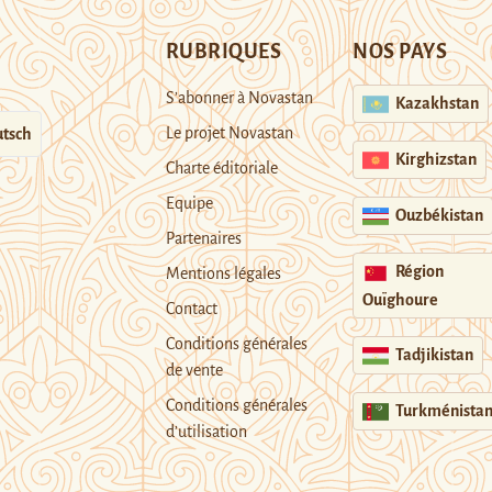
RUBRIQUES
NOS PAYS
S’abonner à Novastan
Kazakhstan
Le projet Novastan
tsch
Kirghizstan
Charte éditoriale
Equipe
Ouzbékistan
Partenaires
Région
Mentions légales
Ouïghoure
Contact
Conditions générales
Tadjikistan
de vente
Conditions générales
Turkménista
d’utilisation