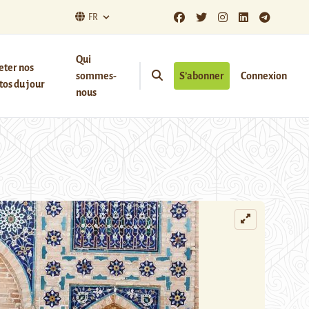
FR
Qui
eter nos
sommes-
S’abonner
Connexion
os du jour
nous