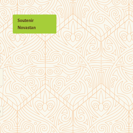
Soutenir
Novastan
n