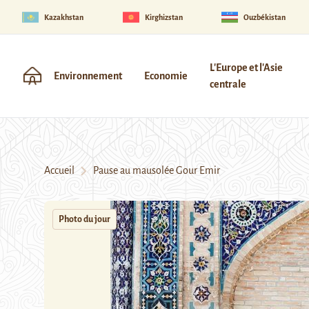
Kazakhstan
Kirghizstan
Ouzbékistan
L'Europe et l'Asie
Environnement
Economie
centrale
Accueil
Pause au mausolée Gour Emir
Photo du jour