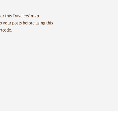
r this Travelers' map.
 your posts before using this
rtcode.