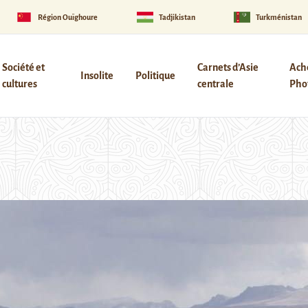
Région Ouïghoure
Tadjikistan
Turkménistan
Société et
Carnets d’Asie
Ach
Insolite
Politique
cultures
centrale
Phot