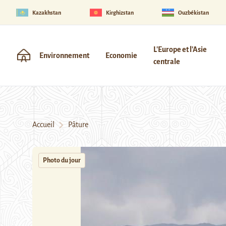
Kazakhstan
Kirghizstan
Ouzbékistan
L'Europe et l'Asie
Environnement
Economie
centrale
Accueil
Pâture
Photo du jour