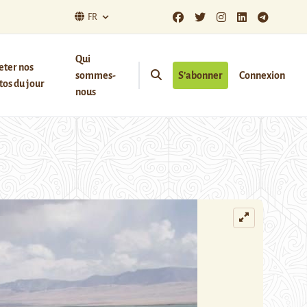
FR
Qui
eter nos
sommes-
S’abonner
Connexion
os du jour
nous