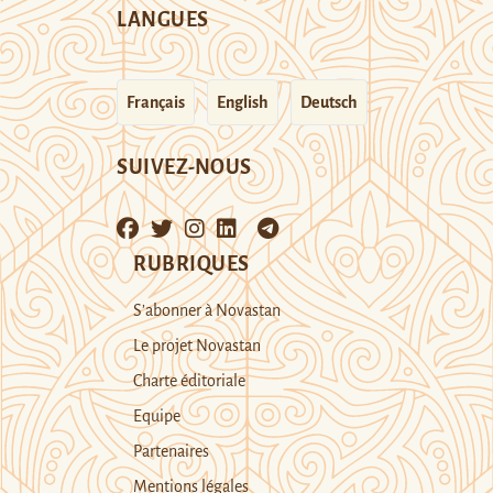
LANGUES
Français
English
Deutsch
SUIVEZ-NOUS
RUBRIQUES
S’abonner à Novastan
Le projet Novastan
Charte éditoriale
Equipe
Partenaires
Mentions légales