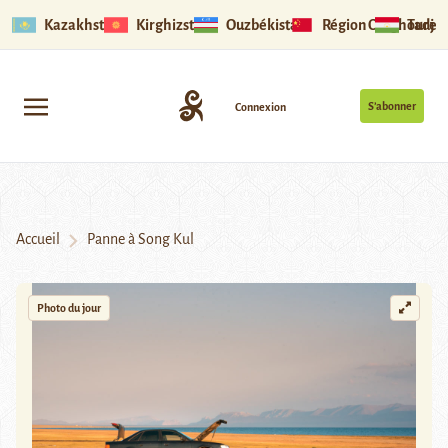
Kazakhstan
Kirghizstan
Ouzbékistan
Région Ouïghoure
Tadjik
S’abonner
Connexion
Accueil
Panne à Song Kul
Photo du jour