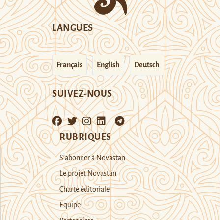
LANGUES
Français
English
Deutsch
SUIVEZ-NOUS
RUBRIQUES
S’abonner à Novastan
Le projet Novastan
Charte éditoriale
Equipe