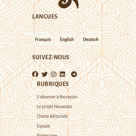
LANGUES
Français
English
Deutsch
SUIVEZ-NOUS
RUBRIQUES
S’abonner à Novastan
Le projet Novastan
Charte éditoriale
Equipe
Partenaires