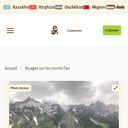
Kazakhstan
Kirghizstan
Ouzbékistan
Région Ouïghoure
Tadjik
S’abonner
Connexion
Accueil
Nuages sur les monts Fan
Photo du jour