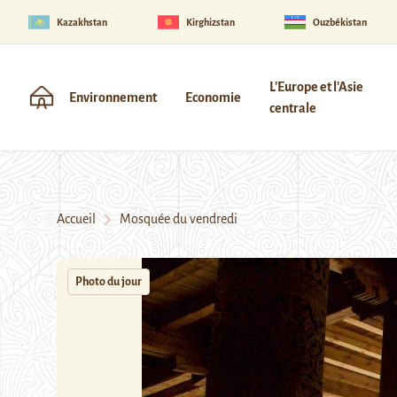
Kazakhstan
Kirghizstan
Ouzbékistan
L'Europe et l'Asie
Environnement
Economie
centrale
Accueil
Mosquée du vendredi
Photo du jour