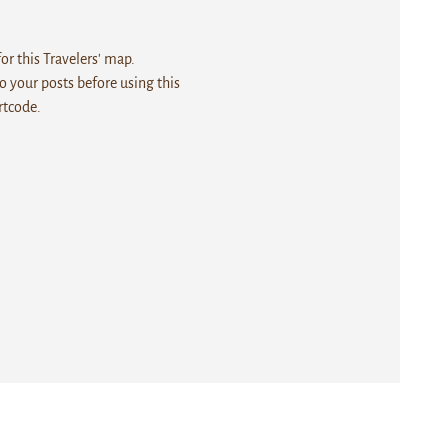
r this Travelers' map.
 your posts before using this
rtcode.