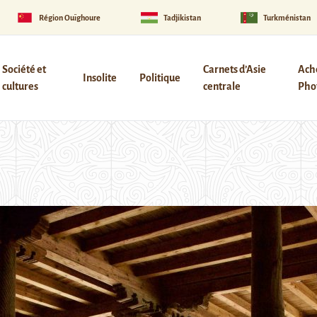
Région Ouïghoure
Tadjikistan
Turkménistan
Société et
Carnets d’Asie
Ach
Insolite
Politique
cultures
centrale
Phot