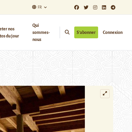
FR
Qui
eter nos
sommes-
S’abonner
Connexion
os du jour
nous