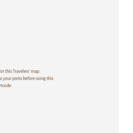
r this Travelers' map.
 your posts before using this
rtcode.