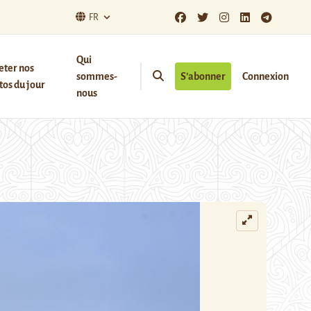
FR
Qui
eter nos
sommes-
S’abonner
Connexion
os du jour
nous