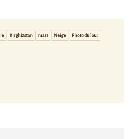
ale
Kirghizstan
mars
Neige
Photo du Jour