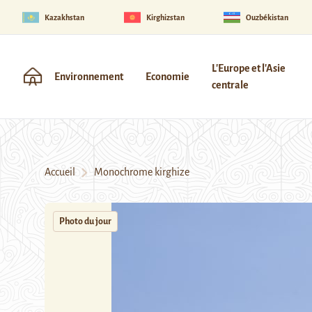
Kazakhstan
Kirghizstan
Ouzbékistan
L'Europe et l'Asie
Environnement
Economie
centrale
Accueil
Monochrome kirghize
Photo du jour