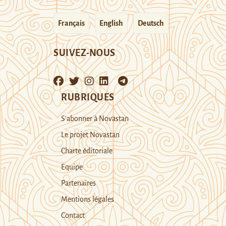
Français
English
Deutsch
SUIVEZ-NOUS
RUBRIQUES
S’abonner à Novastan
Le projet Novastan
Charte éditoriale
Equipe
Partenaires
Mentions légales
Contact