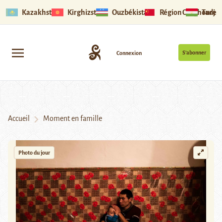
Kazakhstan
Kirghizstan
Ouzbékistan
Région Ouïghoure
Tadjik
S’abonner
Connexion
Accueil
Moment en famille
Photo du jour