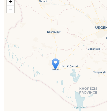
+
−
Travelers' Map is loading...
If you see this after your page is
loaded completely, leafletJS files are
missing.