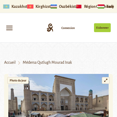
Kazakhstan
Kirghizstan
Ouzbékistan
Région Ouïghoure
Tadjik
S’abonner
Connexion
Accueil
Médersa Qutlugh Mourad Inak
Photo du jour