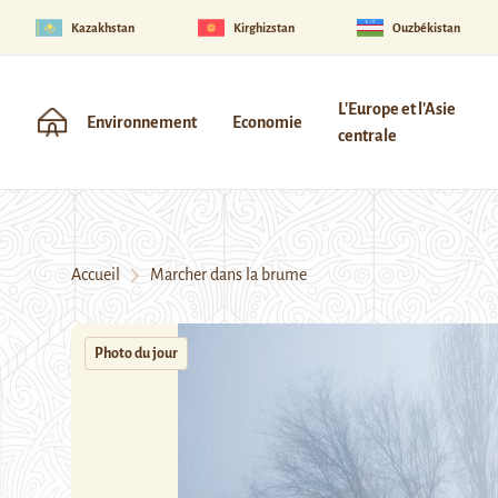
Kazakhstan
Kirghizstan
Ouzbékistan
L'Europe et l'Asie
Environnement
Economie
centrale
Accueil
Marcher dans la brume
Photo du jour