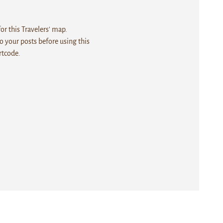
r this Travelers' map.
 your posts before using this
rtcode.