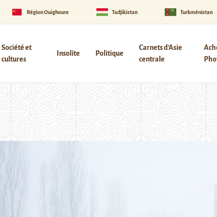
Région Ouïghoure
Tadjikistan
Turkménistan
Société et
Carnets d’Asie
Ach
Insolite
Politique
cultures
centrale
Phot