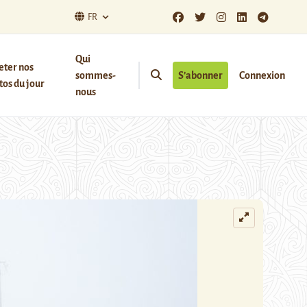
FR
Qui
eter nos
sommes-
S’abonner
Connexion
os du jour
nous