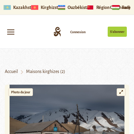
Kazakhstan
Kirghizstan
Ouzbékistan
Région Ouïghoure
Tadjik
S’abonner
Connexion
Accueil
Maisons kirghizes (2)
Photo du jour