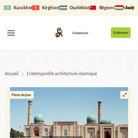
Kazakhstan
Kirghizstan
Ouzbékistan
Région Ouïghoure
Tadjik
S’abonner
Connexion
Accueil
L’intemporelle architecture islamique
Photo du jour